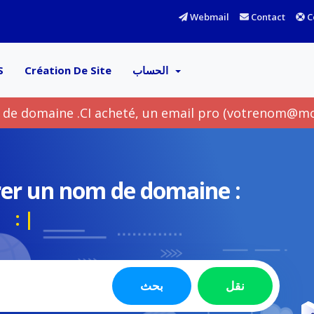
Webmail
Contact
C
S
Création De Site
الحساب
de domaine .CI acheté, un email pro (votrenom@mone
rer un nom de domaine :
ergement
|