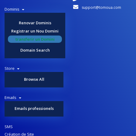
support@tomoua.com
Dominis
Renovar Dominis
Registrar un Nou Domini
transferir un Domini
Domain Search
Store
Browse All
Emails
Emails professionels
SMS
Création de Site