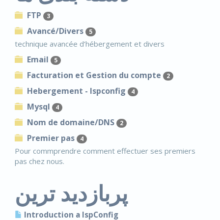
FTP
3
Avancé/Divers
5
technique avancée d’hébergement et divers
Email
5
Facturation et Gestion du compte
2
Hebergement - Ispconfig
4
Mysql
4
Nom de domaine/DNS
2
Premier pas
4
Pour commprendre comment effectuer ses premiers
pas chez nous.
پربازدید ترین
Introduction a IspConfig