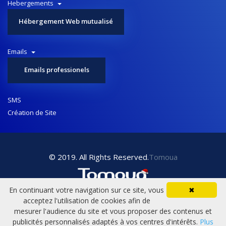
Hebergements
Hébergement Web mutualisé
Emails
Emails professionels
SMS
Création de Site
© 2019. All Rights Reserved.
Tomoua
En continuant votre navigation sur ce site, vous
✖
acceptez l'utilisation de cookies afin de
mesurer l'audience du site et vous proposer des contenus et
publicités personnalisés adaptés à vos centres d'intérêts.
Plus