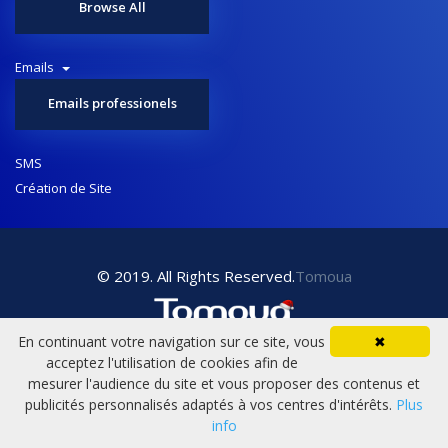
Browse All
Emails
Emails professionels
SMS
Création de Site
© 2019. All Rights Reserved.
Tomoua
En continuant votre navigation sur ce site, vous
✖
acceptez l'utilisation de cookies afin de
mesurer l'audience du site et vous proposer des contenus et
publicités personnalisés adaptés à vos centres d'intérêts.
Plus
info