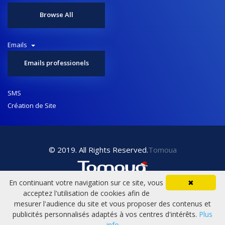
Browse All
Emails
Emails professionels
SMS
Création de Site
© 2019. All Rights Reserved.
Tomoua
En continuant votre navigation sur ce site, vous
✖
acceptez l'utilisation de cookies afin de
mesurer l'audience du site et vous proposer des contenus et
publicités personnalisés adaptés à vos centres d'intérêts.
Plus
info