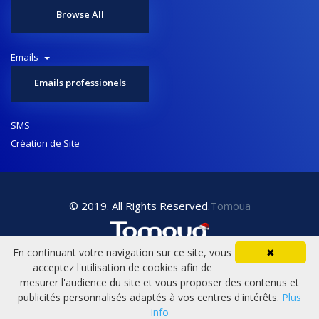
Browse All
Emails
Emails professionels
SMS
Création de Site
© 2019. All Rights Reserved.
Tomoua
En continuant votre navigation sur ce site, vous
✖
acceptez l'utilisation de cookies afin de
mesurer l'audience du site et vous proposer des contenus et
publicités personnalisés adaptés à vos centres d'intérêts.
Plus
info